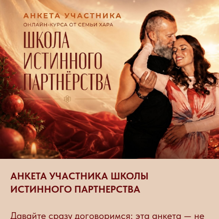
АНКЕТА УЧАСТНИКА ШКОЛЫ
ИСТИННОГО ПАРТНЕРСТВА
Давайте сразу договоримся: эта анкета — не
просто формальность и не «домашка для
галочки». От того, насколько честно вы
сейчас сможете посмотреть на себя и свои
отношения, во многом зависит то, с чем вы
пойдёте дальше в этой школе.