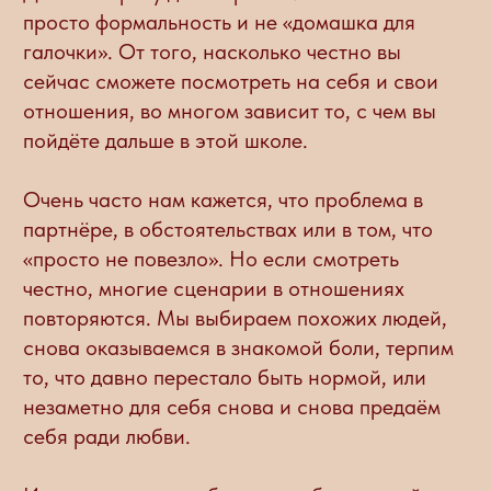
Очень часто нам кажется, что проблема в
партнёре, в обстоятельствах или в том, что
«просто не повезло». Но если смотреть
честно, многие сценарии в отношениях
повторяются. Мы выбираем похожих людей,
снова оказываемся в знакомой боли, терпим
то, что давно перестало быть нормой, или
незаметно для себя снова и снова предаём
себя ради любви.
И здесь важно не обвинить себя и не найти
виноватых. Важно увидеть, что на самом деле
происходит именно с вами, какие сценарии
вы проживаете, что принесли из своей семьи,
что уже больше не хотите повторять и какие
отношения действительно хотите создать.
Поэтому не проходите анкету на бегу. Лучше
выделите себе немного спокойного времени
и отвечайте не так, как «правильно», а как
есть на самом деле. Иногда вопросы могут
цеплять, вызывать сопротивление или даже
неприятные эмоции — это нормально.
Значит, вы уже начинаете видеть что-то