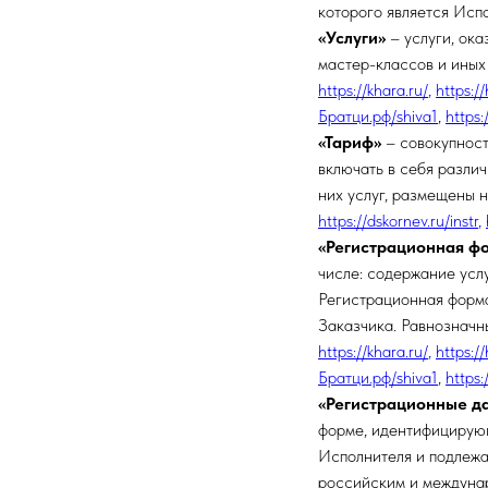
которого является Исп
«Услуги»
– услуги, ок
мастер-классов и иных
https://khara.ru/
,
https:/
Братци.рф/shiva1
,
https:
«Тариф»
– совокупност
включать в себя разли
них услуг, размещены н
https://dskornev.ru/instr
,
«Регистрационная ф
числе: содержание усл
Регистрационная форма
Заказчика. Равнозначн
https://khara.ru/
,
https:/
Братци.рф/shiva1
,
https:
«Регистрационные д
форме, идентифицирующ
Исполнителя и подлежа
российским и междуна