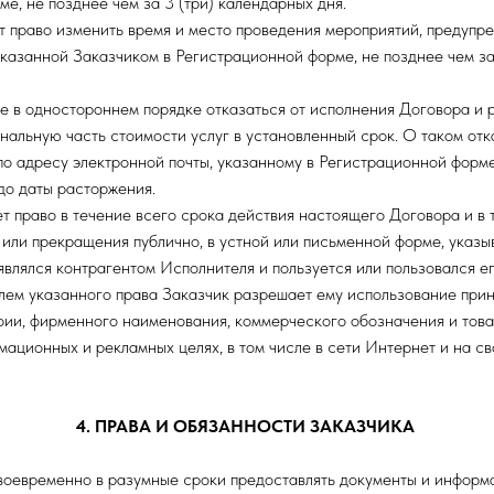
е, не позднее чем за 3 (три) календарных дня.
т право изменить время и место проведения мероприятий, предупре
указанной Заказчиком в Регистрационной форме, не позднее чем за
е в одностороннем порядке отказаться от исполнения Договора и р
инальную часть стоимости услуг в установленный срок. О таком от
по адресу электронной почты, указанному в Регистрационной форме
до даты расторжения.
т право в течение всего срока действия настоящего Договора и в 
или прекращения публично, в устной или письменной форме, указыва
являлся контрагентом Исполнителя и пользуется или пользовался ег
лем указанного права Заказчик разрешает ему использование при
фии, фирменного наименования, коммерческого обозначения и това
мационных и рекламных целях, в том числе в сети Интернет и на с
4. ПРАВА И ОБЯЗАННОСТИ ЗАКАЗЧИКА
своевременно в разумные сроки предоставлять документы и информ