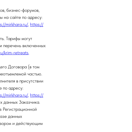
ов, бизнес-форумов,
 на сайте по адресу:
s://mirkhara.ru/
,
https://
ть. Тарифы могут
 и перечень включенных
ru/krim-retreats
,
его Договора (в том
 неотъемлемой частью.
лнителя в присутствии
 по адресу:
s://mirkhara.ru/
,
https://
ых данных Заказчика.
 в Регистрационной
базе данных
овором и действующим