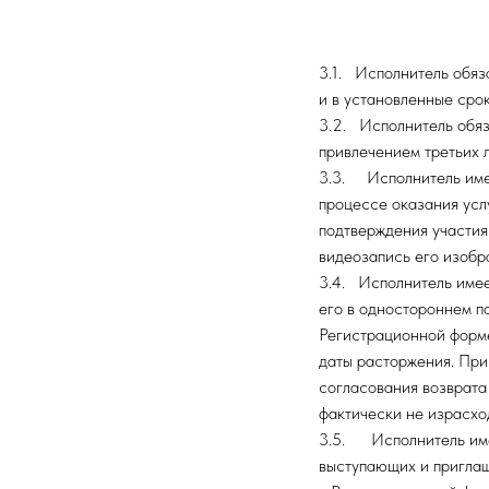
3.1. Исполнитель обяз
и в установленные срок
3.2. Исполнитель обяз
привлечением третьих л
3.3. Исполнитель имее
процессе оказания услу
подтверждения участия 
видеозапись его изобр
3.4. Исполнитель имее
его в одностороннем по
Регистрационной форме
даты расторжения. При
согласования возврата
фактически не израсхо
3.5. Исполнитель имее
выступающих и приглаш