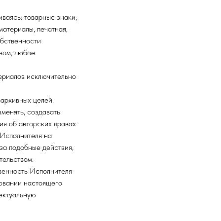
ваясь: товарные знаки,
материалы, печатная,
обственности
вом, любое
ериалов исключительно
 архивных целей.
зменять, создавать
ия об авторских правах
 Исполнителя на
за подобные действия,
тельством.
венность Исполнителя
новании настоящего
лектуальную