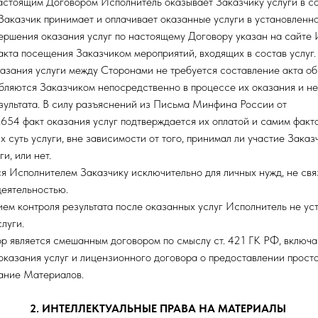
 настоящим Договором Исполнитель оказывает Заказчику услуги в с
Заказчик принимает и оплачивает оказанные услуги в установленн
вершения оказания услуг по настоящему Договору указан на сайте 
акта посещения Заказчиком мероприятий, входящих в состав услуг.
казания услуги между Сторонами не требуется составление акта об 
ебляются Заказчиком непосредственно в процессе их оказания и не
зультата. В силу разъяснений из Письма Минфина России от
654 факт оказания услуг подтверждается их оплатой и самим фак
 суть услуги, вне зависимости от того, принимал ли участие Заказ
и, или нет.
ся Исполнителем Заказчику исключительно для личных нужд, не свя
еятельностью.
вием контроля результата после оказанных услуг Исполнитель не ус
луги.
р является смешанным договором по смыслу ст. 421 ГК РФ, включ
оказания услуг и лицензионного договора о предоставлении прост
ание Материалов.
2. ИНТЕЛЛЕКТУАЛЬНЫЕ ПРАВА НА МАТЕРИАЛЫ