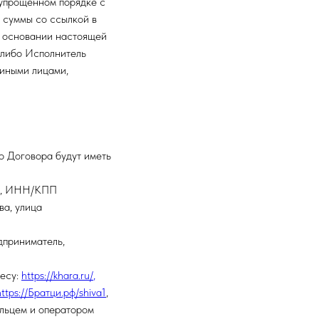
 упрощенном порядке с
 суммы со ссылкой в
а основании настоящей
 либо Исполнитель
 иными лицами,
о Договора будут иметь
я», ИНН/КПП
а, улица
дприниматель,
ресу:
https://khara.ru/
,
https://Братци.рф/shiva1
,
ельцем и оператором