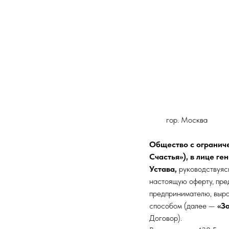
гор. 
Общество с огранич
Счастья»), в лице г
Устава,
руководствуяс
настоящую оферту, пре
предпринимателю, выра
способом (далее —
«З
Договор).