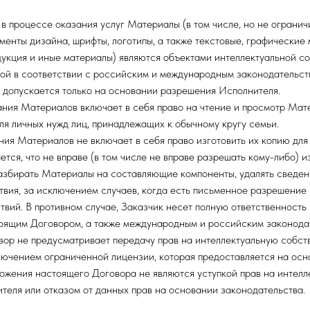
в процессе оказания услуг Материалы (в том числе, но не ограничи
ементы дизайна, шрифты, логотипы, а также текстовые, графические 
одукция и иные материалы) являются объектами интеллектуальной с
ой в соответствии с российским и международным законодательст
 допускается только на основании разрешения Исполнителя.
ния Материалов включает в себя право на чтение и просмотр Мат
ля личных нужд лиц, принадлежащих к обычному кругу семьи.
ния Материалов не включает в себя право изготовить их копию для
тся, что не вправе (в том числе не вправе разрешать кому-либо) и
азбирать Материалы на составляющие компоненты, удалять сведен
твия, за исключением случаев, когда есть письменное разрешение
твий. В противном случае, Заказчик несет полную ответственность 
оящим Договором, а также международным и российским законода
р не предусматривает передачу прав на интеллектуальную собст
сключением ограниченной лицензии, которая предоставляется на ос
ожения настоящего Договора не являются уступкой прав на интел
теля или отказом от данных прав на основании законодательства.