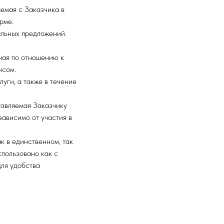
аемая с Заказчика в
рме.
альных предложений.
ная по отношению к
нсом.
уги, а также в течение
тавляемая Заказчику
зависимо от участия в
к в единственном, так
спользовано как с
для удобства