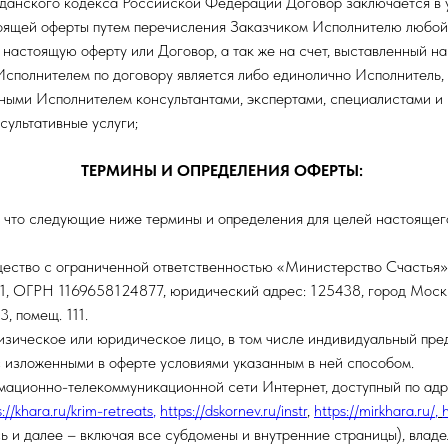
жданского кодекса Российской Федерации Договор заключается в
оящей оферты путем перечисления Заказчиком Исполнителю любой
 настоящую оферту или Договор, а так же на счет, выставленный н
Исполнителем по договору является либо единолично Исполнитель,
ными Исполнителем консультантами, экспертами, специалистами и
ультативные услуги;
ТЕРМИНЫ И ОПРЕДЕЛЕНИЯ ОФЕРТЫ:
 что следующие ниже термины и определения для целей настоящег
ество с ограниченной ответственностью «Министерство Счасть
, ОГРН 1169658124877, юридический адрес: 125438, город Москв
3, помещ. 111.
изическое или юридическое лицо, в том числе индивидуальный пре
 изложенными в оферте условиями указанным в ней способом.
рмационно-телекоммуникационной сети Интернет, доступный по ад
s://khara.ru/krim-retreats
,
https://dskornev.ru/instr
,
https://mirkhara.ru/
,
ь и далее – включая все субдомены и внутренние страницы), влад