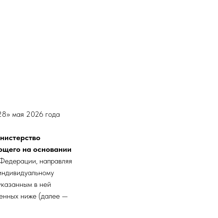
6 года
нистерство
ующего на основании
 Федерации, направляя
 индивидуальному
указанным в ней
женных ниже (далее —