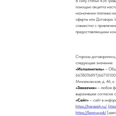
В силу статьи 438 Гра
помощью акцепта наст
назначении платежа на
оферты или Договора. 
совместно с привлечен
предоставляющими конс
Стороны договорились,
следующее значение:
«Исполнитель»
– Общ
6678076897/667101001
Михалковская, д. 46, к. 
«Заказчик»
– любое ф
выразившее согласие с
«Сайт»
– сайт в инфо
https://harapph.ru/
,
http
https://Братци.рф/
(здес