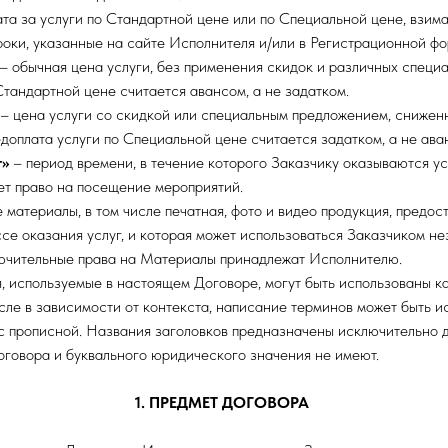
ата за услуги по Стандартной цене или по Специальной цене, взим
роки, указанные на сайте Исполнителя и/или в Регистрационной фо
– обычная цена услуги, без применения скидок и различных специ
Стандартной цене считается авансом, а не задатком.
– цена услуги со скидкой или специальным предложением, снижен
доплата услуги по Специальной цене считается задатком, а не ава
г»
– период времени, в течение которого Заказчику оказываются усл
ет право на посещение мероприятий.
 материалы, в том числе печатная, фото и видео продукция, предос
се оказания услуг, и которая может использоваться Заказчиком не
лючительные права на Материалы принадлежат Исполнителю.
, используемые в настоящем Договоре, могут быть использованы ка
сле в зависимости от контекста, написание терминов может быть и
и с прописной. Названия заголовков предназначены исключительно 
оговора и буквального юридического значения не имеют.
1. ПРЕДМЕТ ДОГОВОРА