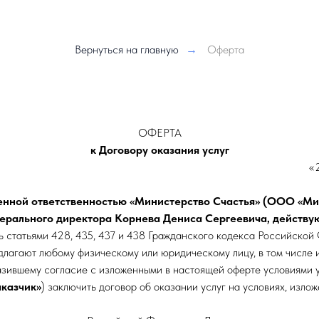
Вернуться на главную
→
Оферта
ОФЕРТА
к Договору оказания услуг
Москва «28» мая 202
енной ответственностью «Министерство Счастья» (ООО «Ми
енерального директора Корнева Дениса Сергеевича, действ
ь статьями 428, 435, 437 и 438 Гражданского кодекса Российской
длагают любому физическому или юридическому лицу, в том числе
зившему согласие с изложенными в настоящей оферте условиями 
аказчик»
) заключить договор об оказании услуг на условиях, изло