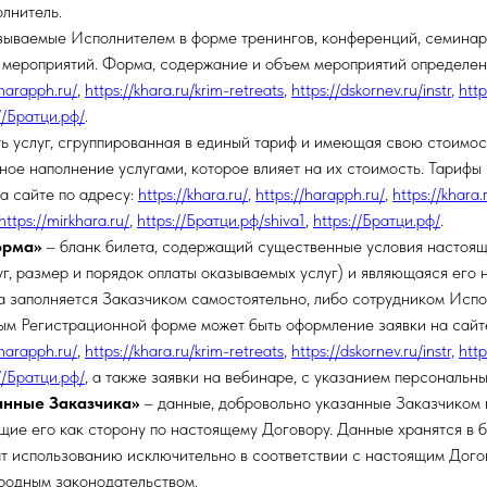
олнитель.
азываемые Исполнителем в форме тренингов, конференций, семинар
 мероприятий. Форма, содержание и объем мероприятий определены
/harapph.ru/
,
https://khara.ru/krim-retreats
,
https://dskornev.ru/instr
,
http
//Братци.рф/
.
ь услуг, сгруппированная в единый тариф и имеющая свою стоимос
чное наполнение услугами, которое влияет на их стоимость. Тарифы
а сайте по адресу:
https://khara.ru/
,
https://harapph.ru/
,
https://khara.
https://mirkhara.ru/
,
https://Братци.рф/shiva1
,
https://Братци.рф/
.
орма»
– бланк билета, содержащий существенные условия настоящ
уг, размер и порядок оплаты оказываемых услуг) и являющаяся его
 заполняется Заказчиком самостоятельно, либо сотрудником Испо
ым Регистрационной форме может быть оформление заявки на сайте
/harapph.ru/
,
https://khara.ru/krim-retreats
,
https://dskornev.ru/instr,
http
//Братци.рф/
, а также заявки на вебинаре, с указанием персональн
анные Заказчика»
– данные, добровольно указанные Заказчиком
ие его как сторону по настоящему Договору. Данные хранятся в 
т использованию исключительно в соответствии с настоящим Дог
родным законодательством.