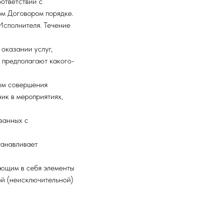
оответствии с
ом Договором порядке.
Исполнителя. Течение
оказании услуг,
 предполагают какого-
том совершения
чик в мероприятиях,
занных с
танавливает
ающим в себя элементы
ой (неисключительной)