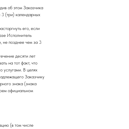
див об этом Заказчика
 3 (три) календарных
асторгнуть его, если
казе Исполнитель
, не позднее чем за 3
течение десяти лет
ть на тот факт, что
о услугами. В целях
надлежащего Заказчику
рного знака (знака
воем официальном
ацию (в том числе