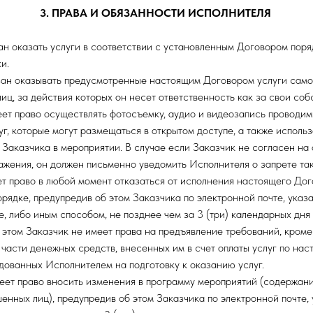
3. ПРАВА И ОБЯЗАННОСТИ ИСПОЛНИТЕЛЯ
ан оказать услуги в соответствии с установленным Договором поря
и.
ан оказывать предусмотренные настоящим Договором услуги само
иц, за действия которых он несет ответственность как за свои соб
т право осуществлять фотосъемку, аудио и видеозапись проводим
г, которые могут размещаться в открытом доступе, а также использ
Заказчика в мероприятии. В случае если Заказчик не согласен на 
ажения, он должен письменно уведомить Исполнителя о запрете так
т право в любой момент отказаться от исполнения настоящего Дог
рядке, предупредив об этом Заказчика по электронной почте, указ
, либо иным способом, не позднее чем за 3 (три) календарных дня
 этом Заказчик не имеет права на предъявление требований, кроме
 части денежных средств, внесенных им в счет оплаты услуг по нас
дованных Исполнителем на подготовку к оказанию услуг.
т право вносить изменения в программу мероприятий (содержани
енных лиц), предупредив об этом Заказчика по электронной почте,