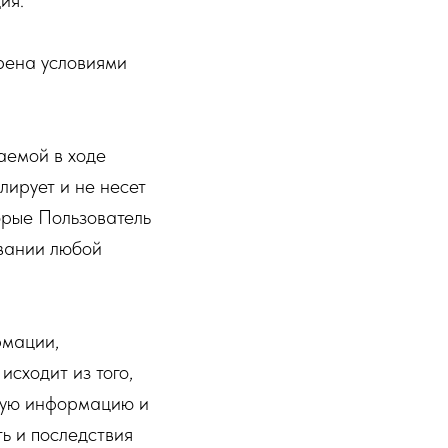
ия.
рена условиями
аемой в ходе
ирует и не несет
орые Пользователь
овании любой
рмации,
исходит из того,
ьную информацию и
ь и последствия