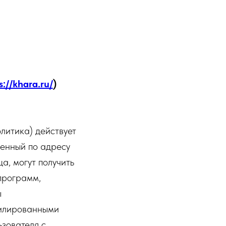
s://khara.ru/
)
итика) действует
енный по адресу
а, могут получить
 программ,
ы
филированными
зователя с