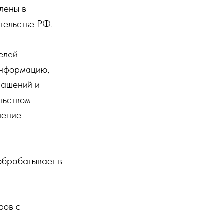
лены в
ательстве РФ.
елей
информацию,
лашений и
льством
чение
обрабатывает в
ров с