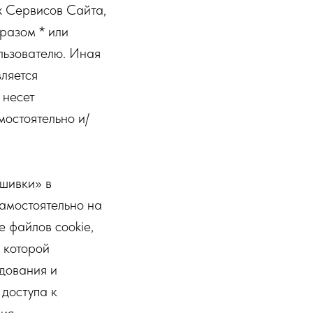
х Сервисов Сайта,
разом * или
льзователю. Иная
ляется
 несет
мостоятельно и/
шивки» в
амостоятельно на
е файлов cookie,
 которой
удования и
 доступа к