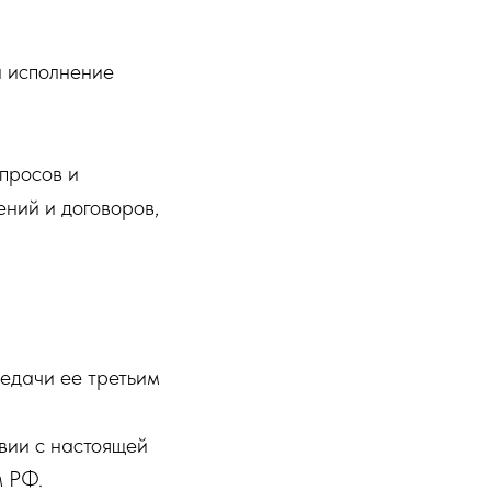
и исполнение
апросов и
ний и договоров,
едачи ее третьим
вии с настоящей
м РФ.