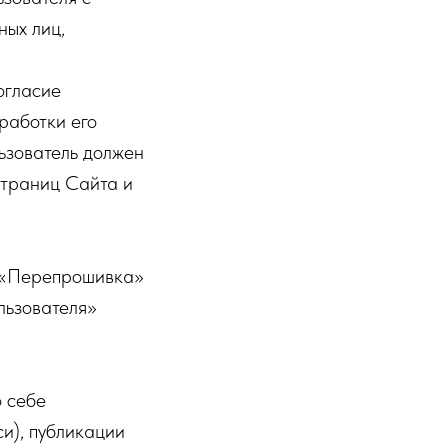
ных лиц,
огласие
работки его
ьзователь должен
страниц Сайта и
т «Перепрошивка»
льзователя»
о себе
си), публикации