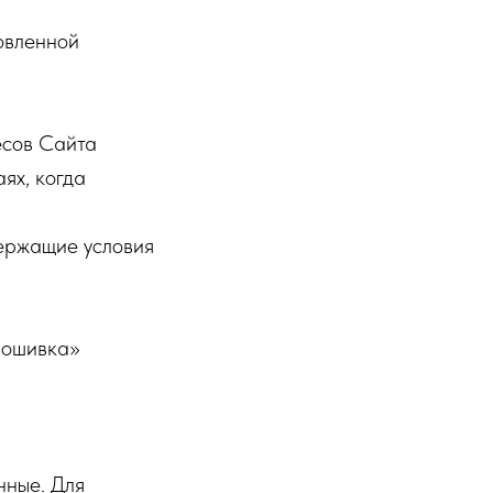
овленной
есов Сайта
ях, когда
держащие условия
рошивка»
нные. Для